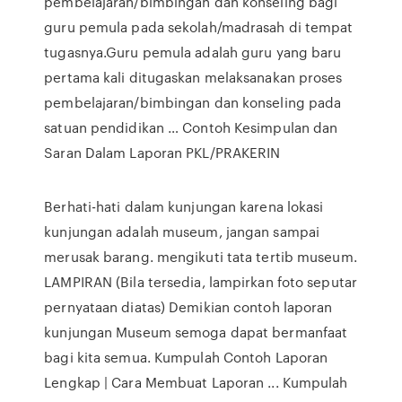
pembelajaran/bimbingan dan konseling bagi
guru pemula pada sekolah/madrasah di tempat
tugasnya.Guru pemula adalah guru yang baru
pertama kali ditugaskan melaksanakan proses
pembelajaran/bimbingan dan konseling pada
satuan pendidikan … Contoh Kesimpulan dan
Saran Dalam Laporan PKL/PRAKERIN
Berhati-hati dalam kunjungan karena lokasi
kunjungan adalah museum, jangan sampai
merusak barang. mengikuti tata tertib museum.
LAMPIRAN (Bila tersedia, lampirkan foto seputar
pernyataan diatas) Demikian contoh laporan
kunjungan Museum semoga dapat bermanfaat
bagi kita semua. Kumpulah Contoh Laporan
Lengkap | Cara Membuat Laporan ... Kumpulah