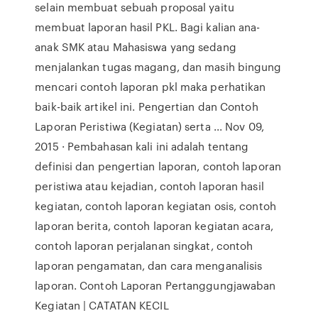
selain membuat sebuah proposal yaitu
membuat laporan hasil PKL. Bagi kalian ana-
anak SMK atau Mahasiswa yang sedang
menjalankan tugas magang, dan masih bingung
mencari contoh laporan pkl maka perhatikan
baik-baik artikel ini. Pengertian dan Contoh
Laporan Peristiwa (Kegiatan) serta ... Nov 09,
2015 · Pembahasan kali ini adalah tentang
definisi dan pengertian laporan, contoh laporan
peristiwa atau kejadian, contoh laporan hasil
kegiatan, contoh laporan kegiatan osis, contoh
laporan berita, contoh laporan kegiatan acara,
contoh laporan perjalanan singkat, contoh
laporan pengamatan, dan cara menganalisis
laporan. Contoh Laporan Pertanggungjawaban
Kegiatan | CATATAN KECIL