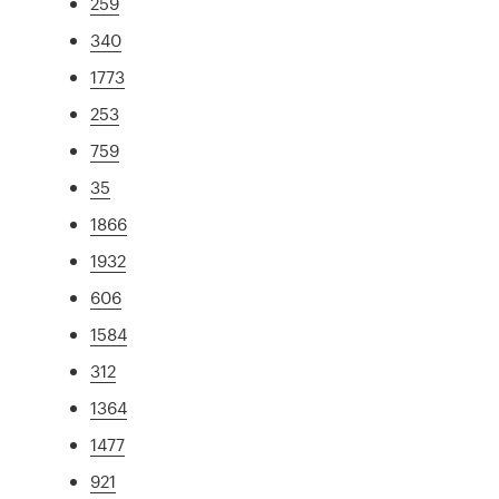
259
340
1773
253
759
35
1866
1932
606
1584
312
1364
1477
921