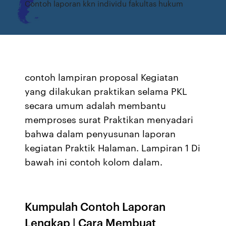
Contoh laporan kkn individu fakultas hukum
contoh lampiran proposal Kegiatan
yang dilakukan praktikan selama PKL
secara umum adalah membantu
memproses surat Praktikan menyadari
bahwa dalam penyusunan laporan
kegiatan Praktik Halaman. Lampiran 1 Di
bawah ini contoh kolom dalam.
Kumpulah Contoh Laporan
Lengkap | Cara Membuat