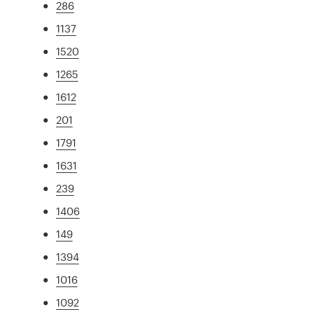
286
1137
1520
1265
1612
201
1791
1631
239
1406
149
1394
1016
1092