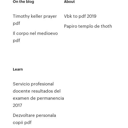
On the blog
About
Timothy keller prayer
Vbk to pdf 2019
pdf
Papiro templo de thoth
Il corpo nel medioevo
pdf
Learn
Servicio profesional
docente resultados del
examen de permanencia
2017
Dezvoltare personala
copii pdf