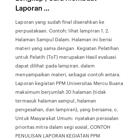
Laporan ...
Laporan yang sudah final diserahkan ke
perpustakaan. Contoh: lihat lampiran 1. 2.
Halaman Sampul Dalam. Halaman ini berisi
materi yang sama dengan Kegiatan Pelatihan
untuk Pelatih (ToT) merupakan Hasil evaluasi
dapat dilihat pada lampiran. dalam
menyampaikan materi, sebagai contoh antara.
Laporan kegiatan PPM Universitas Mercu Buana
maksimum berjumlah 20 halaman (tidak
termasuk halaman sampul, halaman
pengesahan, dan lampiran), yang bersama. c.
Untuk Masyarakat Umum: nyatakan persoalan
prioritas mitra dalam segi sosial, CONTOH
PENULISAN LAPORAN KEGIATAN PPM