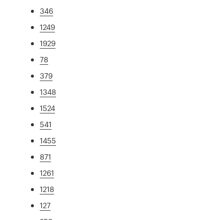
346
1249
1929
78
379
1348
1524
541
1455
871
1261
1218
127