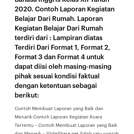
2020. Contoh Laporan Kegiatan
Belajar Dari Rumah. Laporan
Kegiatan Belajar Dari Rumah
terdiri dari : Lampiran diatas
Terdiri Dari Format 1, Format 2,
Format 3 dan Format 4 untuk
dapat diisi oleh masing-masing
pihak sesuai kondisi faktual
dengan ketentuan sebagai
berikut:
Contoh Membuat Laporan yang Baik dan
Menarik Contoh Laporan Kegiatan Acara
Tertentu – Contoh Membuat Laporan yang Baik
dan Menarik – SlideShare.net Salah satu contoh