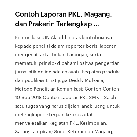
Contoh Laporan PKL, Magang,
dan Prakerin Terlengkap ...
Komunikasi UIN Alauddin atas kontribusinya
kepada peneliti dalam reporter berisi laporan
mengenai fakta, bukan karangan, serta
mematuhi prinsip- dipahami bahwa pengertian
jurnalistik online adalah suatu kegiatan produksi
dan publikasi Lihat juga Deddy Mulyana,
Metode Penelitian Komunikasi; Contoh-Contoh
10 Sep 2018 Contoh Laporan PKL SMK – Salah
satu tugas yang harus dijalani anak luang untuk
melengkapi pekerjaan ketika sudah
menyelesaikan kegiatan PKL. Kesimpulan;
Saran; Lampiran; Surat Keterangan Magang;