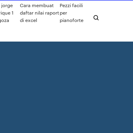
 jorge
Cara membuat
Pezzi facili
ique 1
daftar nilai raport
per
goza
di excel
pianoforte